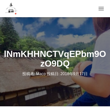
ナビゲ
lNmKHHNCTVqEPbm9O
zO9DQ
投稿者:
Maco
投稿日:
2018年9月17日