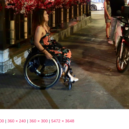
00
|
360 × 240
|
360 × 300
|
5472 × 3648